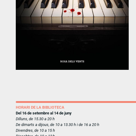
HORARI DE LA BIBLIOTECA
Del 16 de setembre al 14 de juny
Dilluns, de 15.30 a 20 h
De dimarts a dijous, de 10 a 13.30 h i de 16 a 20 h
Divendres, de 10 a 15 h