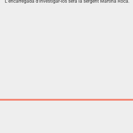
L'encarregada d'investigar-los serà la sergent Martina Roca.