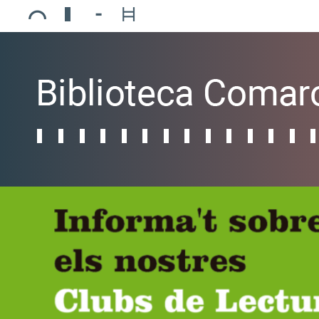
Ajuntament de Mollerussa
Biblioteca Comarcal Jaume Vila
Piscines de Mollerussa
Teatre de L’Amistat