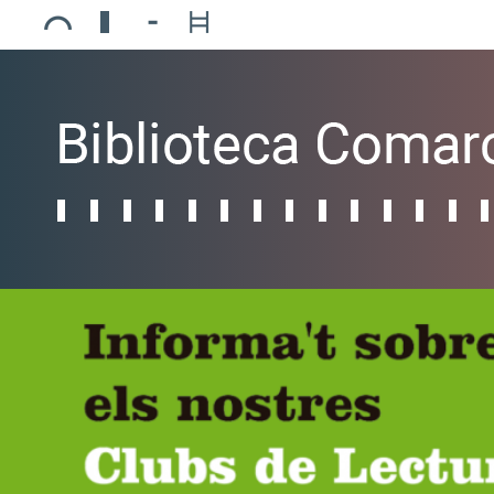
Ajuntament de Mollerussa
Biblioteca Comarcal Jaume Vila
Piscines de Mollerussa
Teatre de L’Amistat