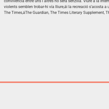
convivencia entre uns i altres no sera senzilla. Viure a la intem
violents semblen trobar-hi vía lliure,ái la recreació s'acosta a 
The Times,áThe Guardian, The Times Literary Supplement, Th