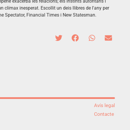
perie exacerba les relacions; els instints autoritaris i
un clímax inesperat. Escollit un deis llibres de l'any per
e Spectator, Financial Times i New Statesman.
Avís legal
Contacte