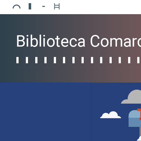
Ajuntament de Mollerussa
Biblioteca Comarcal Jaume Vila
Piscines de Mollerussa
Teatre de L’Amistat