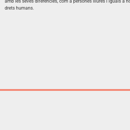
amb les seves diferències, com a persones lliures i iguals a no
drets humans.