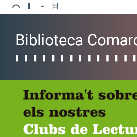
Ajuntament de Mollerussa
Biblioteca Comarcal Jaume Vila
Piscines de Mollerussa
Teatre de L’Amistat