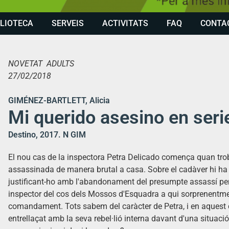
BLIOTECA
SERVEIS
ACTIVITATS
FAQ
CONTA
NOVETAT ADULTS
27/02/2018
GIMÉNEZ-BARTLETT, Alicia
Mi querido asesino en seri
Destino, 2017. N GIM
El nou cas de la inspectora Petra Delicado comença quan tro
assassinada de manera brutal a casa. Sobre el cadàver hi ha 
justificant-ho amb l'abandonament del presumpte assassí per p
inspector del cos dels Mossos d'Esquadra a qui sorprenentmen
comandament. Tots sabem del caràcter de Petra, i en aquest cas
entrellaçat amb la seva rebel·lió interna davant d'una situaci