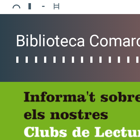
Ajuntament de Mollerussa
Biblioteca Comarcal Jaume Vila
Piscines de Mollerussa
Teatre de L’Amistat