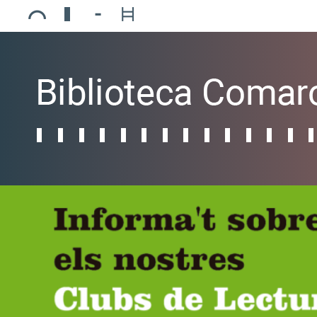
Ajuntament de Mollerussa
Biblioteca Comarcal Jaume Vila
Piscines de Mollerussa
Teatre de L’Amistat