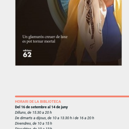
HORARI DE LA BIBLIOTECA
Del 16 de setembre al 14 de juny
Dilluns, de 15.30 a 20 h
De dimarts a dijous, de 10 a 13.30 h i de 16 a 20 h
Divendres, de 10 a 15 h
Dissabtes, de 10 a 13 h