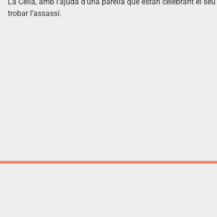
La Cèlia, amb l’ajuda d’una parella que estan celebrant el s
trobar l’assassí.