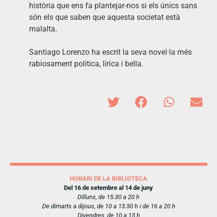
història que ens fa plantejar-nos si els únics sans
són els que saben que aquesta societat està
malalta.
Santiago Lorenzo ha escrit la seva novel·la més
rabiosament política, lírica i bella.
HORARI DE LA BIBLIOTECA
Del 16 de setembre al 14 de juny
Dilluns, de 15.30 a 20 h
De dimarts a dijous, de 10 a 13.30 h i de 16 a 20 h
Divendres, de 10 a 15 h