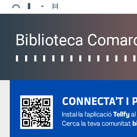
Ajuntament de Mollerussa
Biblioteca Comarcal Jaume Vila
Piscines de Mollerussa
Teatre de L’Amistat