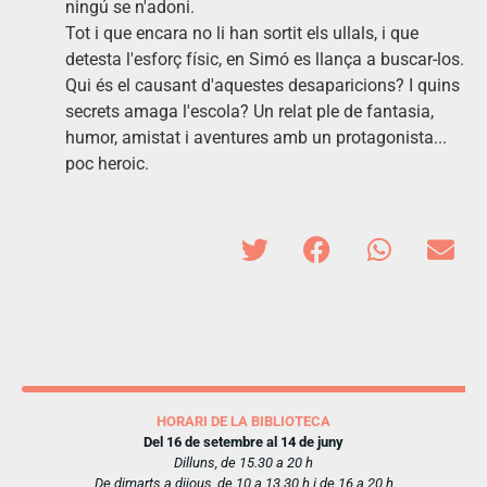
ningú se n'adoni.
Tot i que encara no li han sortit els ullals, i que
detesta l'esforç físic, en Simó es llança a buscar-los.
Qui és el causant d'aquestes desaparicions? I quins
secrets amaga l'escola? Un relat ple de fantasia,
humor, amistat i aventures amb un protagonista...
poc heroic.
HORARI DE LA BIBLIOTECA
Del 16 de setembre al 14 de juny
Dilluns, de 15.30 a 20 h
De dimarts a dijous, de 10 a 13.30 h i de 16 a 20 h