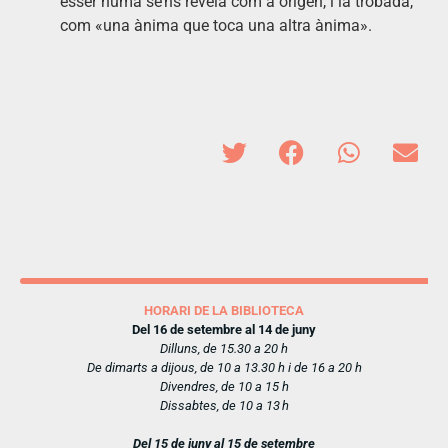
ésser humà se’ns revela com a origen, i la trobada,
com «una ànima que toca una altra ànima».
HORARI DE LA BIBLIOTECA
Del 16 de setembre al 14 de juny
Dilluns, de 15.30 a 20 h
De dimarts a dijous, de 10 a 13.30 h i de 16 a 20 h
Divendres, de 10 a 15 h
Dissabtes, de 10 a 13 h
Del 15 de juny al 15 de setembre