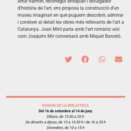
Artur Ramon, reconegut antiquari i divulgador
d'història de l'art, ens proposa la construcció d'un
museu imaginari en què puguem descobrir, admirar
i conèixer al detall les obres més rellevants de l'art a
Catalunya. Joan Miró parla amb l'art romànic així
com Joaquim Mir conversarà amb Miquel Barceló.
HORARI DE LA BIBLIOTECA
Del 16 de setembre al 14 de juny
Dilluns, de 15.30 a 20 h
De dimarts a dijous, de 10 a 13.30 h i de 16 a 20 h
Divendres, de 10 a 15 h