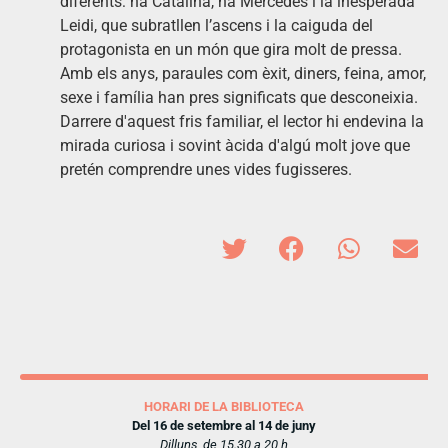
diferents: na Catalina, na Mercedes i la inesperada
Leidi, que subratllen l’ascens i la caiguda del
protagonista en un món que gira molt de pressa.
Amb els anys, paraules com èxit, diners, feina, amor,
sexe i família han pres significats que desconeixia.
Darrere d'aquest fris familiar, el lector hi endevina la
mirada curiosa i sovint àcida d'algú molt jove que
pretén comprendre unes vides fugisseres.
HORARI DE LA BIBLIOTECA
Del 16 de setembre al 14 de juny
Dilluns, de 15.30 a 20 h