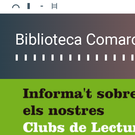
Ajuntament de Mollerussa
Biblioteca Comarcal Jaume Vila
Piscines de Mollerussa
Teatre de L’Amistat