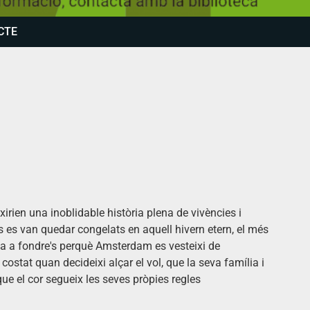
CTE
rien una inoblidable història plena de vivències i
s es van quedar congelats en aquell hivern etern, el més
ça a fondre's perquè Amsterdam es vesteixi de
ostat quan decideixi alçar el vol, que la seva família i
ue el cor segueix les seves pròpies regles