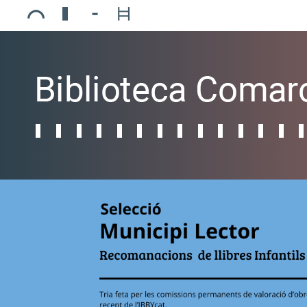
Ajuntament de Mollerussa
Biblioteca Comarcal Jaume Vila
Piscines de Mollerussa
Teatre de L’Amistat