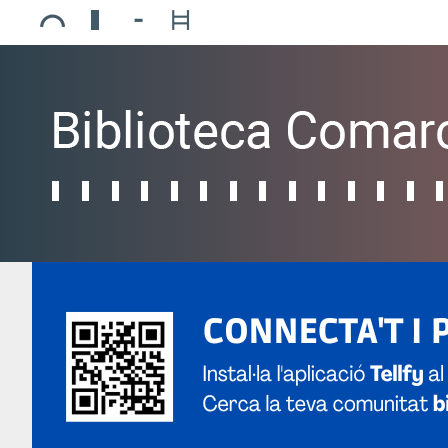
Ajuntament de Mollerussa
Biblioteca Comarcal Jaume Vila
Piscines de Mollerussa
Teatre de L’Amistat