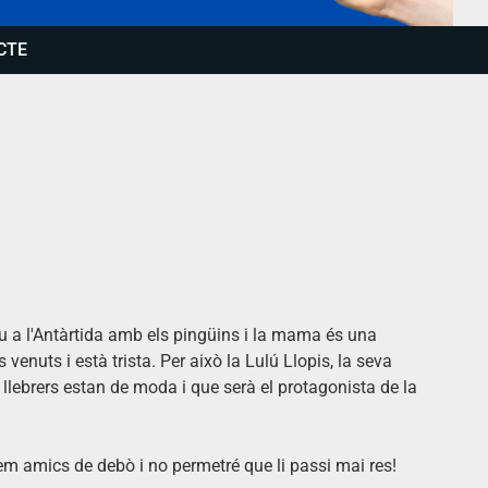
CTE
viu a l'Antàrtida amb els pingüins i la mama és una
s venuts i està trista. Per això la Lulú Llopis, la seva
llebrers estan de moda i que serà el protagonista de la
arem amics de debò i no permetré que li passi mai res!