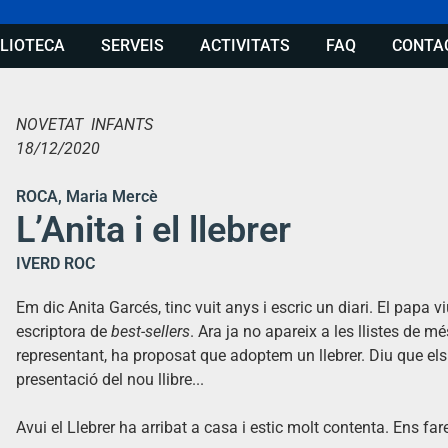
BLIOTECA
SERVEIS
ACTIVITATS
FAQ
CONTA
NOVETAT INFANTS
18/12/2020
ROCA, Maria Mercè
L’Anita i el llebrer
IVERD ROC
Em dic Anita Garcés, tinc vuit anys i escric un diari. El papa 
escriptora de
best-sellers
. Ara ja no apareix a les llistes de mé
representant, ha proposat que adoptem un llebrer. Diu que els 
presentació del nou llibre...
Avui el Llebrer ha arribat a casa i estic molt contenta. Ens f