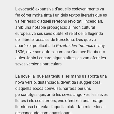
L’evocació expansiva d’aquells esdeveniments va
fer córrer molta tinta i un dels textos literaris que es
va fer ressò d’aquell rerefons revoltat i incendiari,
amb una notable propagació al món cultural
europeu, va ser, sens dubte, el relat de la llegenda
del llibreter assassí de Barcelona. Des que va
aparèixer publicat a la
Gazette des Tribunaux
l’any
1836, diversos autors, com ara Gustave Flaubert o
Jules Janin i encara alguns altres, en van oferir les
seves versions particulars.
La novel·la que ara teniu a les mans us aporta una
nova versió, distanciada, divertida i suggeridora,
d’aquella època convulsa, narrada per uns
personatges que, amb les seves angoixes, les seves
lluites i els seus amors, ens ofereixen una imatge
lluminosa i directa d’aquella ciutat tan misteriosa i
desconeguda com apassionant.