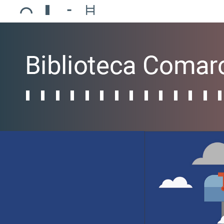
Ajuntament de Mollerussa
Biblioteca Comarcal Jaume Vila
Piscines de Mollerussa
Teatre de L’Amistat