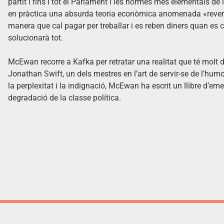
partit i fins i tot el Parlament i les normes més elementals de
en pràctica una absurda teoria econòmica anomenada «reversali
manera que cal pagar per treballar i es reben diners quan 
solucionarà tot.
McEwan recorre a Kafka per retratar una realitat que té molt d
Jonathan Swift, un dels mestres en l’art de servir-se de l’humo
la perplexitat i la indignació, McEwan ha escrit un llibre d’em
degradació de la classe política.