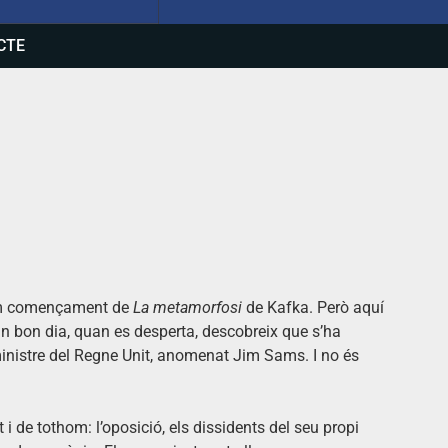
CTE
sim començament de
La metamorfosi
de Kafka. Però aquí
un bon dia, quan es desperta, descobreix que s’ha
inistre del Regne Unit, anomenat Jim Sams. I no és
t i de tothom: l’oposició, els dissidents del seu propi