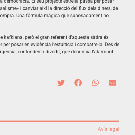
 la democràcia. El seu projecte estrella passa per posar
sme» i canviar així la direcció del flux dels diners, de
es compra. Una fórmula màgica que suposadament ho
e kafkiana, però el gran referent d’aquesta sàtira és
r per posar en evidència l’estultícia i combatre-la. Des de
ergència, contundent i divertit, que denuncia l’alarmant
Avís legal