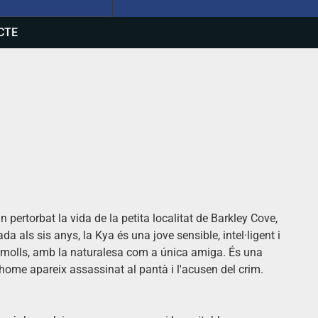
CTE
 pertorbat la vida de la petita localitat de Barkley Cove,
 als sis anys, la Kya és una jove sensible, intel·ligent i
uamolls, amb la naturalesa com a única amiga. És una
home apareix assassinat al pantà i l'acusen del crim.