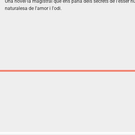
Una novel·la magistral que ens parla dels secrets de l'ésser h
naturalesa de l'amor i l'odi.