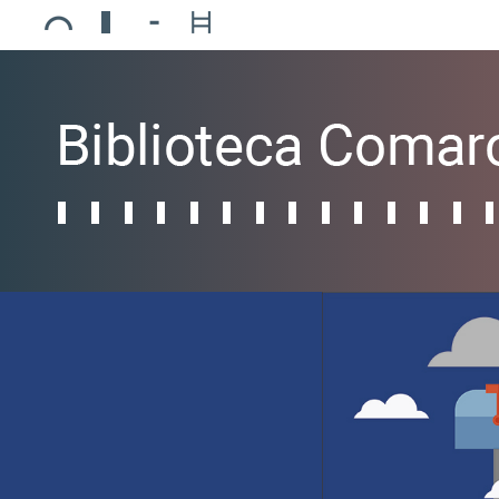
Ajuntament de Mollerussa
Biblioteca Comarcal Jaume Vila
Piscines de Mollerussa
Teatre de L’Amistat