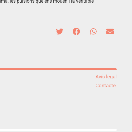
umà, les pulsions que ens mouen i la veritable
Avís legal
Contacte