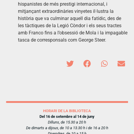
hispanistes de més prestigi internacional, i
mitjançant extraordinàries vinyetes il·lustra la
història que va culminar aquell dia fatídic, des de
les tàctiques de la Legió Còndor i els seus tractes
amb Franco fins a l’obsessió de Mola i la impagable
tasca de corresponsals com George Steer.
HORARI DE LA BIBLIOTECA
Del 16 de setembre al 14 de juny
Dilluns, de 15.30 a 20 h
De dimarts a dijous, de 10 a 13.30 h i de 16 a 20 h
Divendres, de 10 a 15 h