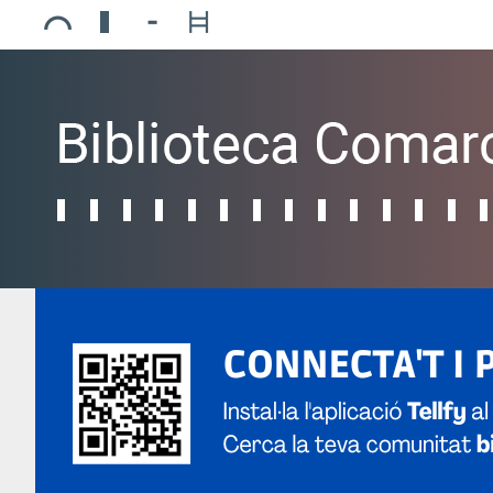
Ajuntament de Mollerussa
Biblioteca Comarcal Jaume Vila
Piscines de Mollerussa
Teatre de L’Amistat