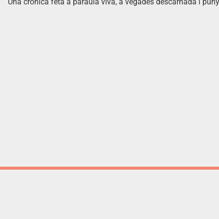
Una crònica feta a paraula viva, a vegades descarnada i puny