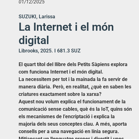
01/12/2025
SUZUKI, Larissa
La Internet i el món
digital
Librooks, 2025. I 681.3 SUZ
El quart títol del llibre dels Petits Sàpiens explora
com funciona Internet i el món digital.
La necessitem per tot i la mainada la fa servir de
manera diària. Però, en realitat, ¿què en saben les
criatures exactament sobre la xarxa?
Aquest nou volum explica el funcionament de la
comunicació sense cables, què és la IoT, quins són
els mecanismes de l’encriptació i explica la
majoria dels seus conceptes clau. A més, aporta
consells per a una navegació en línia segura.
Mitjançant un llenguatge proper i divertit i unes