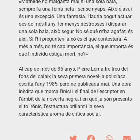
«Mathilde no malgasta mai ni una sola bala,
sempre fa una feina neta i sense nyaps. Això d'avui
és una excepció. Una fantasia. Hauria pogut actuar
des de més lluny, fer menys destrosses i disparar
una sola bala, això segur. No sé què m'ha agafat, és
així. Si l'hi pregunten, això és el que contestarà. A
més a més, no té cap importància, el que importa és
que l'individu estigui mort, no?»
Al cap de més de 35 anys, Pierre Lemaitre treu del
fons del calaix la seva primera novel·la policíaca,
escrita l’any 1985, però no publicada mai. Una obra
inèdita que marca l’inici i el final de l’escriptor en
l’àmbit de la novel·la negra, i en què ja són presents
el to irònic, l’estructura brillant i la seva
característica aroma de crítica social.