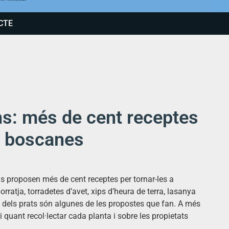
CTE
s: més de cent receptes
s boscanes
ns proposen més de cent receptes per tornar-les a
rratja, torradetes d’avet, xips d’heura de terra, lasanya
ina dels prats són algunes de les propostes que fan. A més
 quant recol·lectar cada planta i sobre les propietats