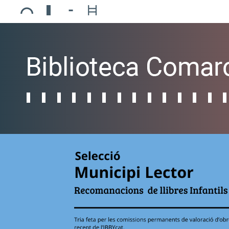
Ajuntament de Mollerussa
Biblioteca Comarcal Jaume Vila
Piscines de Mollerussa
Teatre de L’Amistat