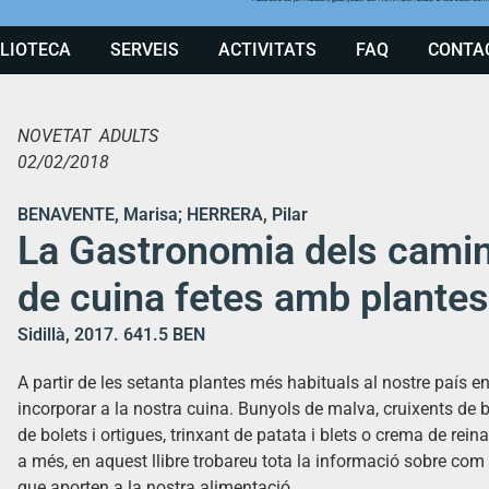
BLIOTECA
SERVEIS
ACTIVITATS
FAQ
CONTA
NOVETAT ADULTS
02/02/2018
BENAVENTE, Marisa; HERRERA, Pilar
La Gastronomia dels camin
de cuina fetes amb plante
Sidillà, 2017. 641.5 BEN
A partir de les setanta plantes més habituals al nostre país e
incorporar a la nostra cuina. Bunyols de malva, cruixents de bo
de bolets i ortigues, trinxant de patata i blets o crema de re
a més, en aquest llibre trobareu tota la informació sobre com i
que aporten a la nostra alimentació.