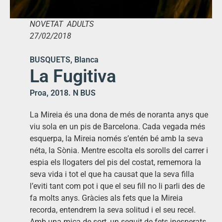
NOVETAT ADULTS
27/02/2018
BUSQUETS, Blanca
La Fugitiva
Proa, 2018. N BUS
La Mireia és una dona de més de noranta anys que
viu sola en un pis de Barcelona. Cada vegada més
esquerpa, la Mireia només s’entén bé amb la seva
néta, la Sònia. Mentre escolta els sorolls del carrer i
espia els llogaters del pis del costat, rememora la
seva vida i tot el que ha causat que la seva filla
l’eviti tant com pot i que el seu fill no li parli des de
fa molts anys. Gràcies als fets que la Mireia
recorda, entendrem la seva solitud i el seu recel.
Amb una mica de sort, un seguit de fets inesperats