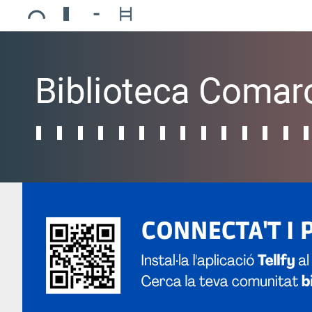
Ajuntament de Mollerussa
Biblioteca Comarcal Jaume Vila
Piscines de Mollerussa
Teatre de L’Amistat