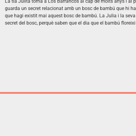
La tia Julita torna a Los Barrancos al cap de molts anys i al
guarda un secret relacionat amb un bosc de bambú que hi ha 
que hagi existit mai aquest bosc de bambú. La Julia i la seva
secret del bosc, perquè saben que el dia que el bambú floreixi l