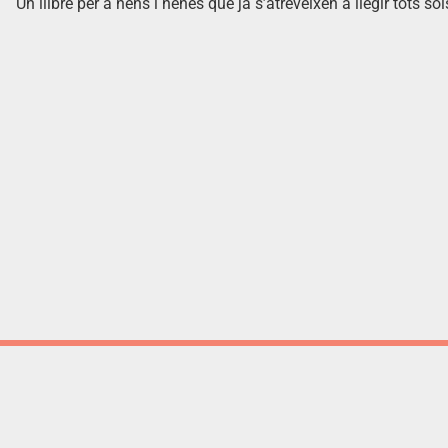
Un llibre per a nens i nenes que ja s’atreveixen a llegir tots sol