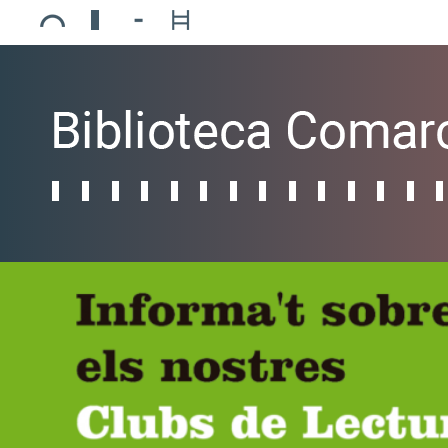
Ajuntament de Mollerussa
Biblioteca Comarcal Jaume Vila
Piscines de Mollerussa
Teatre de L’Amistat