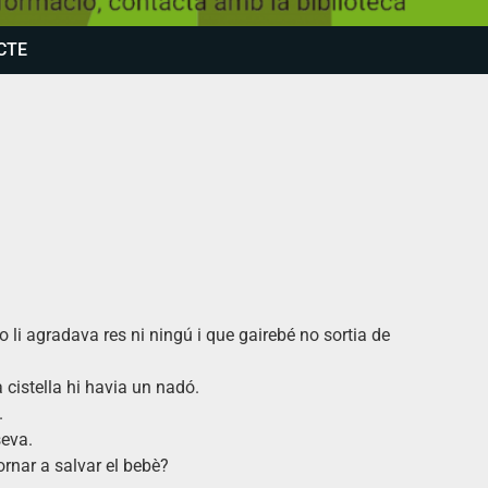
CTE
o li agradava res ni ningú i que gairebé no sortia de
a cistella hi havia un nadó.
.
seva.
tornar a salvar el bebè?