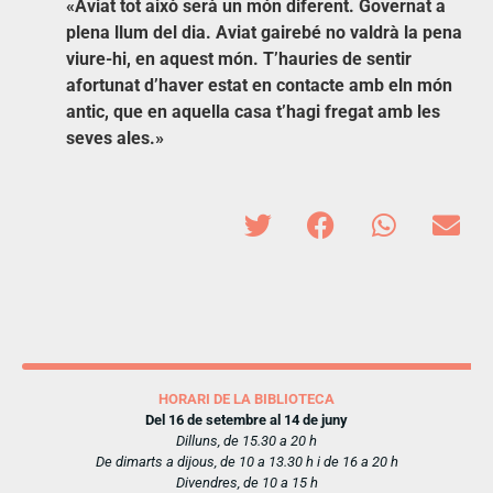
«Aviat tot això serà un món diferent. Governat a
plena llum del dia. Aviat gairebé no valdrà la pena
viure-hi, en aquest món. T’hauries de sentir
afortunat d’haver estat en contacte amb eln món
antic, que en aquella casa t’hagi fregat amb les
seves ales.»
HORARI DE LA BIBLIOTECA
Del 16 de setembre al 14 de juny
Dilluns, de 15.30 a 20 h
De dimarts a dijous, de 10 a 13.30 h i de 16 a 20 h
Divendres, de 10 a 15 h