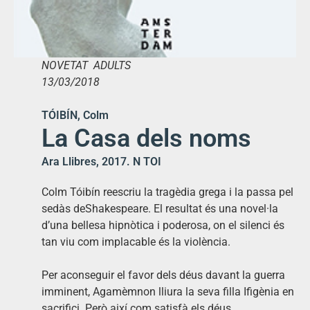
NOVETAT ADULTS
13/03/2018
TÓIBÍN, Colm
La Casa dels noms
Ara Llibres, 2017. N TOI
Colm Tóibín reescriu la tragèdia grega i la passa pel
sedàs deShakespeare. El resultat és una novel·la
d’una bellesa hipnòtica i poderosa, on el silenci és
tan viu com implacable és la violència.
Per aconseguir el favor dels déus davant la guerra
imminent, Agamèmnon lliura la seva filla Ifigènia en
sacrifici. Però així com satisfà els déus,