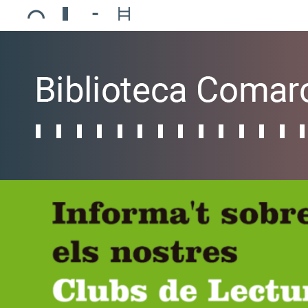
Ajuntament de Mollerussa
Biblioteca Comarcal Jaume Vila
Piscines de Mollerussa
Teatre de L’Amistat