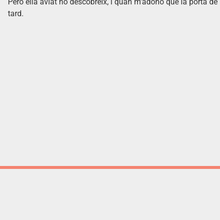
Però ella aviat ho descobreix, i quan m'adono que la porta d
tard.