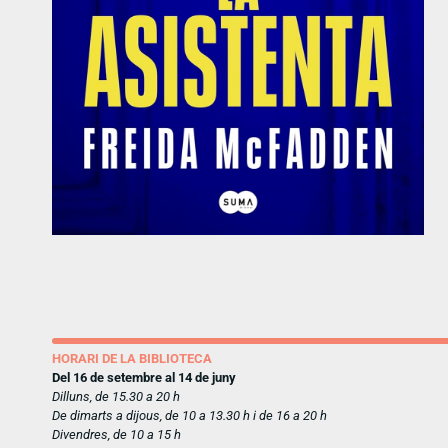
HORARI DE LA BIBLIOTECA
Del 16 de setembre al 14 de juny
Dilluns, de 15.30 a 20 h
De dimarts a dijous, de 10 a 13.30 h i de 16 a 20 h
Divendres, de 10 a 15 h