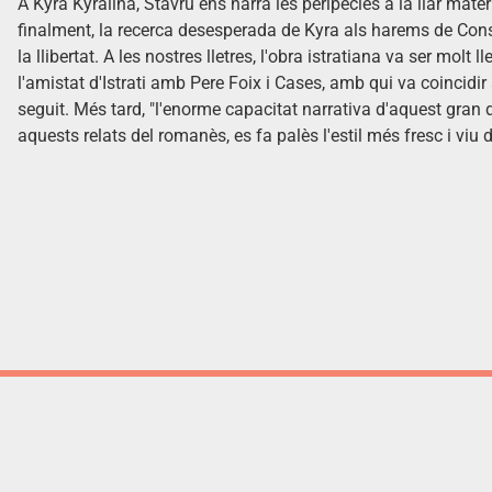
A Kyra Kyralina, Stavru ens narra les peripècies a la llar matern
finalment, la recerca desesperada de Kyra als harems de Cons
la llibertat. A les nostres lletres, l'obra istratiana va ser molt 
l'amistat d'Istrati amb Pere Foix i Cases, amb qui va coincidir a
seguit. Més tard, "l'enorme capacitat narrativa d'aquest gran 
aquests relats del romanès, es fa palès l'estil més fresc i viu d'