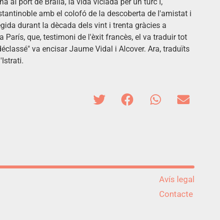
a al port de Braila, la vida viciada per un turc i,
tantinoble amb el colofó de la descoberta de l'amistat i
llegida durant la dècada dels vint i trenta gràcies a
 París, que, testimoni de l'èxit francès, el va traduir tot
déclassé" va encisar Jaume Vidal i Alcover. Ara, traduïts
Istrati.
Avís legal
Contacte