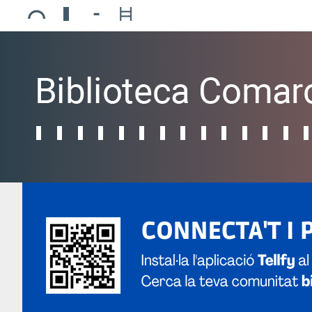
Ajuntament de Mollerussa
Biblioteca Comarcal Jaume Vila
Piscines de Mollerussa
Teatre de L’Amistat