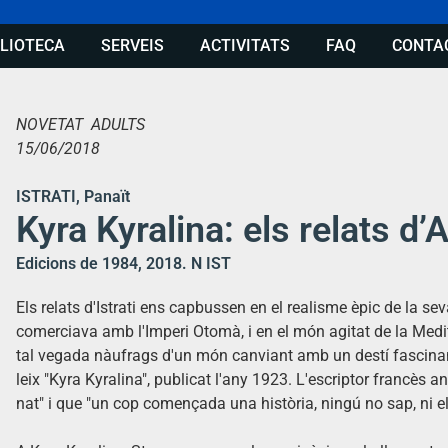
BLIOTECA
SERVEIS
ACTIVITATS
FAQ
CONTA
NOVETAT ADULTS
15/06/2018
ISTRATI, Panaït
Kyra Kyralina: els relats d’
Edicions de 1984, 2018. N IST
Els relats d'Istrati ens capbussen en el realisme èpic de la sev
comerciava amb l'Imperi Otomà, i en el món agitat de la Medite
tal vegada nàufrags d'un món canviant amb un destí fascinant. D
leix "Kyra Kyralina", publicat l'any 1923. L'escriptor francès 
nat" i que "un cop començada una història, ningú no sap, ni ell 