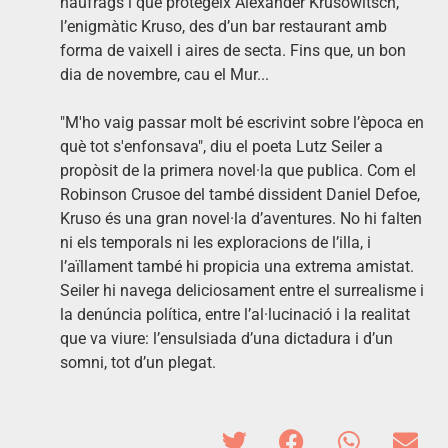
nàufrags i que protegeix Alexander Krusowitsch,
l’enigmàtic Kruso, des d’un bar restaurant amb
forma de vaixell i aires de secta. Fins que, un bon
dia de novembre, cau el Mur...
"M'ho vaig passar molt bé escrivint sobre l’època en
què tot s'enfonsava", diu el poeta Lutz Seiler a
propòsit de la primera novel·la que publica. Com el
Robinson Crusoe del també dissident Daniel Defoe,
Kruso és una gran novel·la d’aventures. No hi falten
ni els temporals ni les exploracions de l’illa, i
l’aïllament també hi propicia una extrema amistat.
Seiler hi navega deliciosament entre el surrealisme i
la denúncia política, entre l’al·lucinació i la realitat
que va viure: l’ensulsiada d’una dictadura i d’un
somni, tot d’un plegat.