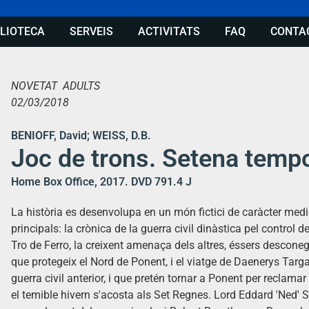
BLIOTECA
SERVEIS
ACTIVITATS
FAQ
CONTA
NOVETAT ADULTS
02/03/2018
BENIOFF, David; WEISS, D.B.
Joc de trons. Setena temp
Home Box Office, 2017. DVD 791.4 J
La història es desenvolupa en un món fictici de caràcter medi
principals: la crònica de la guerra civil dinàstica pel control 
Tro de Ferro, la creixent amenaça dels altres, éssers descone
que protegeix el Nord de Ponent, i el viatge de Daenerys Targar
guerra civil anterior, i que pretén tornar a Ponent per reclamar
el temible hivern s'acosta als Set Regnes. Lord Eddard 'Ned' S