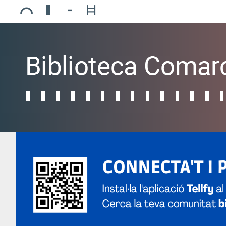
Ajuntament de Mollerussa
Biblioteca Comarcal Jaume Vila
Piscines de Mollerussa
Teatre de L’Amistat