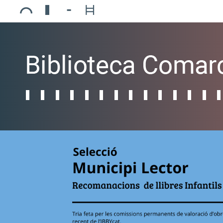
Ajuntament de Mollerussa
Biblioteca Comarcal Jaume Vila
Piscines de Mollerussa
Teatre de L’Amistat