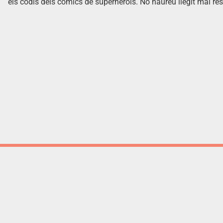
els codis dels còmics de superherois. No haureu llegit mai res