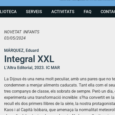
BLIOTECA
SERVEIS
ACTIVITATS
FAQ
CONTA
NOVETAT INFANTS
03/05/2024
MÁRQUEZ, Eduard
Integral XXL
L’Altra Editorial, 2023. IC MAR
La Dijous és una nena molt peculiar, amb uns pares que no ten
condemnen a menjar aliments caducats. Tant ella com el seu 
tres companys de classe, els sobrats de sempre. Però un dia
experimenta una transformació increïble: s?ha convertit en l
recull els dos primers llibres de la sèrie, la nostra protagon
Kaos i al Capità Isòbara, que amenaça la normalitat meteoro