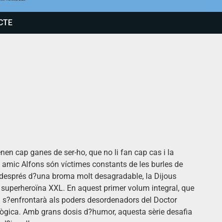
CTE
en cap ganes de ser-ho, que no li fan cap cas i la
amic Alfons són víctimes constants de les burles de
, després d?una broma molt desagradable, la Dijous
a superheroïna XXL. En aquest primer volum integral, que
ista s?enfrontarà als poders desordenadors del Doctor
lògica. Amb grans dosis d?humor, aquesta sèrie desafia