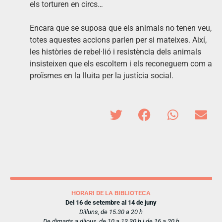
els torturen en circs…
Encara que se suposa que els animals no tenen veu,
totes aquestes accions parlen per si mateixes. Així,
les històries de rebel·lió i resistència dels animals
insisteixen que els escoltem i els reconeguem com a
proïsmes en la lluita per la justícia social.
HORARI DE LA BIBLIOTECA
Del 16 de setembre al 14 de juny
Dilluns, de 15.30 a 20 h
De dimarts a dijous, de 10 a 13.30 h i de 16 a 20 h