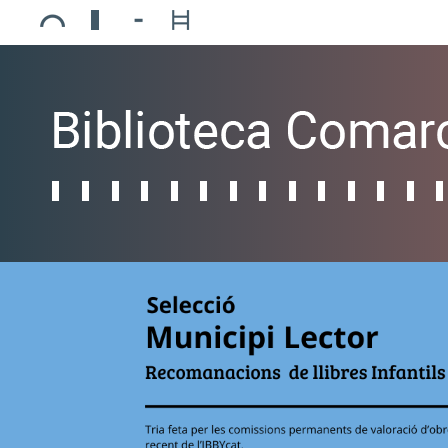
Ajuntament de Mollerussa
Biblioteca Comarcal Jaume Vila
Piscines de Mollerussa
Teatre de L’Amistat