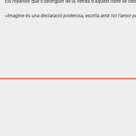
Els
royalties
que s'obtinguin de la venda d'aquest llibre se ced
«
Imagine és una declaració poderosa, escrita amb tot l’amor pe