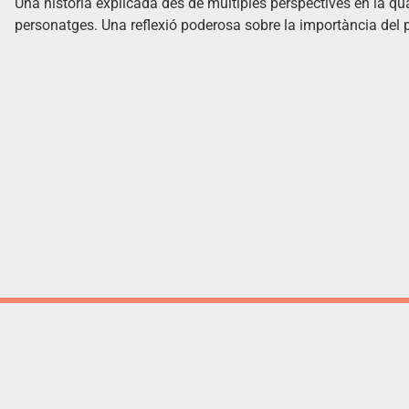
Una història explicada des de múltiples perspectives en la qu
personatges. Una reflexió poderosa sobre la importància del p