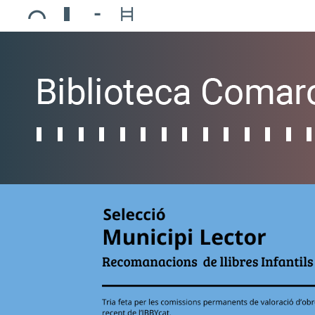
Ajuntament de Mollerussa
Biblioteca Comarcal Jaume Vila
Piscines de Mollerussa
Teatre de L’Amistat