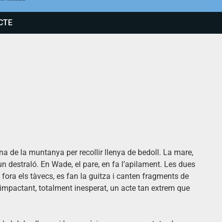
CTE
na de la muntanya per recollir llenya de bedoll. La mare,
un destraló. En Wade, el pare, en fa l’apilament. Les dues
n fora els tàvecs, es fan la guitza i canten fragments de
 impactant, totalment inesperat, un acte tan extrem que