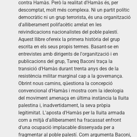
contra Hamàs. Però la realitat d'Hamàs és, per
descomptat, molt més complexa. Ni un partit polític
democràtic ni un grup terrorista, és una organització
d'alliberament polifacètic arrelat en les
reivindicacions nacionalistes del poble palestí.
Aquest llibre ofereix la primera història del grup
escrita en els seus propis termes. Basant-se en
entrevistes amb dirigents de l'organització i en
publicacions del grup, Tareq Baconi traça la
transició d'Hamàs durant trenta anys des de la
resistència militar marginal cap a la governança.
Obrint nous camins, qüestiona la concepció
convencional d'Hamàs i mostra com la ideologia
del moviment amenaça en última instància la lluita
palestina i, inadvertidament, la seva pròpia
legitimitat. L'aposta d'Hamàs per la lluita armada
com a mitjà d'alliberament ha fracassat enfront
d'una ocupació implacable dissenyada per a
fragmentar al poble palestí. Com argumenta Baconi,