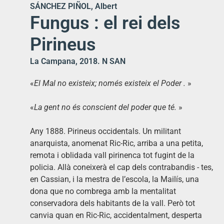
SÁNCHEZ PIÑOL, Albert
Fungus : el rei dels
Pirineus
La Campana, 2018. N SAN
«
El Mal no existeix; només existeix el Poder .
»
«
La gent no és conscient del poder que té.
»
Any 1888. Pirineus occidentals. Un militant
anarquista, anomenat Ric-Ric, arriba a una petita,
remota i oblidada vall pirinenca tot fugint de la
policia. Allà coneixerà el cap dels contrabandis - tes,
en Cassian, i la mestra de l’escola, la Mailís, una
dona que no combrega amb la mentalitat
conservadora dels habitants de la vall. Però tot
canvia quan en Ric-Ric, accidentalment, desperta