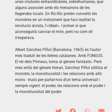
unes criatures extraordinàries, sobrehumanes, que
alguns associen amb els menairons de les
llegendes locals. En Ric-Ric pretén convertir els
monstres en un instrument que faci realitat la
revolució àcrata, l’«Ideal». I potser sí que
aconseguirà canviar el món, però no com ell
s’esperava.
Albert Sánchez Piñol (Barcelona, 1965) és l’autor
més traduït de les lletres catalanes. Amb FUNGUS.
El rei dels Pirineus, torna al gènere fantàstic. Però
més enllà del gènere literari, Sánchez Piñol utilitza el
monstre, la monstruositat i les relacions amb allò
mons - truós per parlar-nos d’un tema universal i
sempre vigent: el poder, les relacions amb el poder i
la monstruositat del poder.