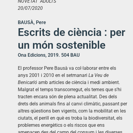
NOVETAT ADULTS
20/07/2020
BAUSÀ, Pere
Escrits de ciència : per
un món sostenible
Ona Edicions, 2019. 504 BAU
El professor Pere Bausà va col·laborar entre els
anys 2001 i 2010 en el setmanari
La Veu de
Benicarló
amb articles de ciència i medi ambient.
Malgrat el temps transcorregut, els temes que s'hi
tracten encara són de plena actualitat. Des dels
drets dels animals fins al canvi climàtic, passant per
altres qüestions ben vigents, com la mobilitat en les
ciutats, el perill en què es troba la biodiversitat, els
problemes energètics o els riscos que ens
amenacen des del camp del consum i les diverses