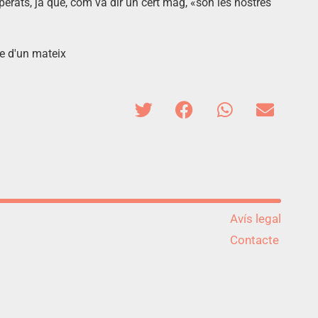
erats, ja que, com va dir un cert mag, «són les nostres
te d'un mateix
Avís legal
Contacte