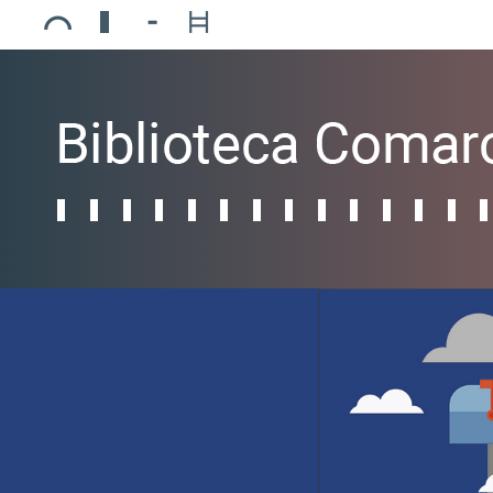
Ajuntament de Mollerussa
Biblioteca Comarcal Jaume Vila
Piscines de Mollerussa
Teatre de L’Amistat