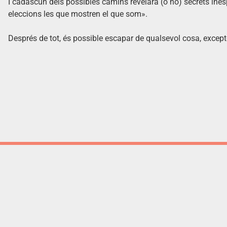
I cadascun dels possibles camins revelarà (o no) secrets inesp
eleccions les que mostren el que som».
Després de tot, és possible escapar de qualsevol cosa, excep