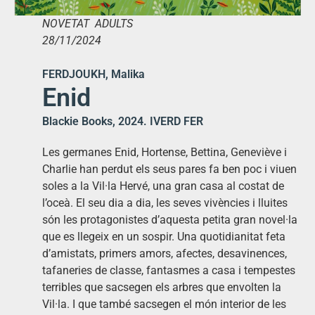
NOVETAT ADULTS
28/11/2024
FERDJOUKH, Malika
Enid
Blackie Books, 2024. IVERD FER
Les germanes Enid, Hortense, Bettina, Geneviève i
Charlie han perdut els seus pares fa ben poc i viuen
soles a la Vil·la Hervé, una gran casa al costat de
l’oceà. El seu dia a dia, les seves vivències i lluites
són les protagonistes d’aquesta petita gran novel·la
que es llegeix en un sospir. Una quotidianitat feta
d’amistats, primers amors, afectes, desavinences,
tafaneries de classe, fantasmes a casa i tempestes
terribles que sacsegen els arbres que envolten la
Vil·la. I que també sacsegen el món interior de les