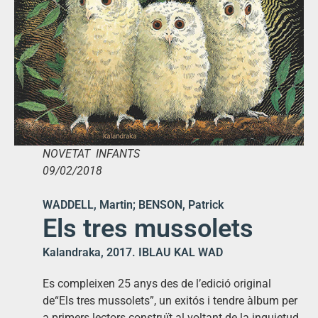
NOVETAT INFANTS
09/02/2018
WADDELL, Martin; BENSON, Patrick
Els tres mussolets
Kalandraka, 2017. IBLAU KAL WAD
Es compleixen 25 anys des de l’edició original
de“Els tres mussolets”, un exitós i tendre àlbum per
a primers lectors construït al voltant de la inquietud