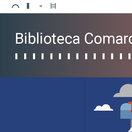
Ajuntament de Mollerussa
Biblioteca Comarcal Jaume Vila
Piscines de Mollerussa
Teatre de L’Amistat