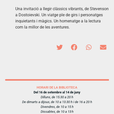
Una invitació a llegir clàssics vibrants, de Stevenson
a Dostoievski. Un viatge ple de girs i personatges
inquietants i màgics. Un homenatge a la lectura
com la millor de les aventures.
HORARI DE LA BIBLIOTECA
Del 16 de setembre al 14 de juny
Dilluns, de 15.30 a 20 h
De dimarts a dijous, de 10 a 13.30 h i de 16 a 20 h
Divendres, de 10 a 15 h
Dissabtes, de 10 a 13 h