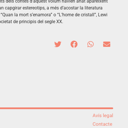
olts dels contes d’aquest volum havien anat apareixent
an capgirar estereotips, a més d’acostar la literatura
“Quan la mort s’enamora” o “L’home de cristall”, Lewi
ietat de principis del segle XX.
Avís legal
Contacte