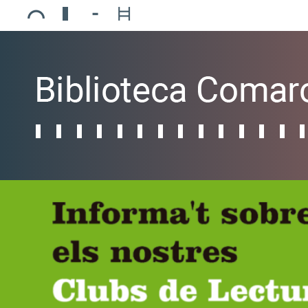
Ajuntament de Mollerussa
Biblioteca Comarcal Jaume Vila
Piscines de Mollerussa
Teatre de L’Amistat