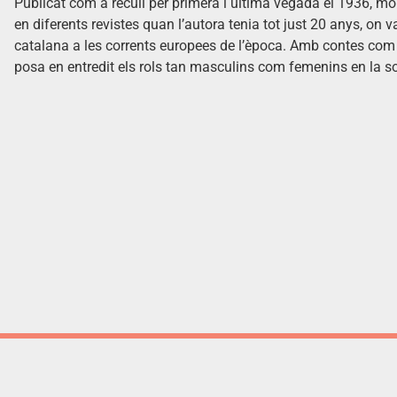
Publicat com a recull per primera i última vegada el 1936, m
en diferents revistes quan l’autora tenia tot just 20 anys, on v
catalana a les corrents europees de l’època. Amb contes com 
posa en entredit els rols tan masculins com femenins en la soc