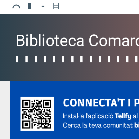
Ajuntament de Mollerussa
Biblioteca Comarcal Jaume Vila
Piscines de Mollerussa
Teatre de L’Amistat