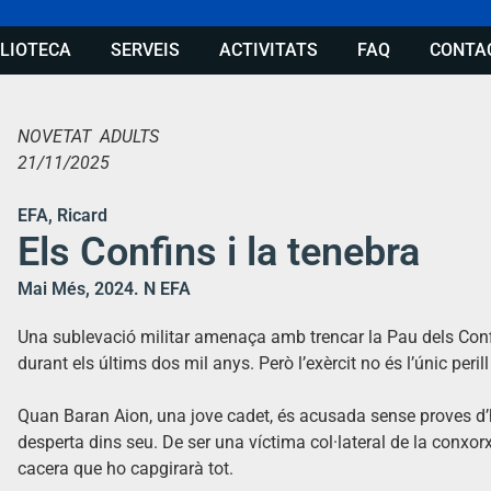
BLIOTECA
SERVEIS
ACTIVITATS
FAQ
CONTA
NOVETAT ADULTS
21/11/2025
EFA, Ricard
Els Confins i la tenebra
Mai Més, 2024. N EFA
Una sublevació militar amenaça amb trencar la Pau dels Confi
durant els últims dos mil anys. Però l’exèrcit no és l’únic peril
Quan Baran Aion, una jove cadet, és acusada sense proves d’
desperta dins seu. De ser una víctima col·lateral de la conxorx
cacera que ho capgirarà tot.