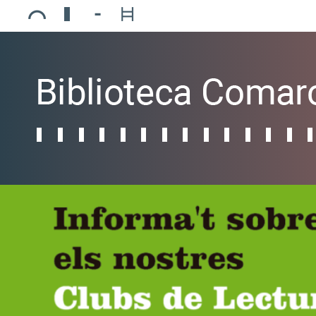
Ajuntament de Mollerussa
Biblioteca Comarcal Jaume Vila
Piscines de Mollerussa
Teatre de L’Amistat