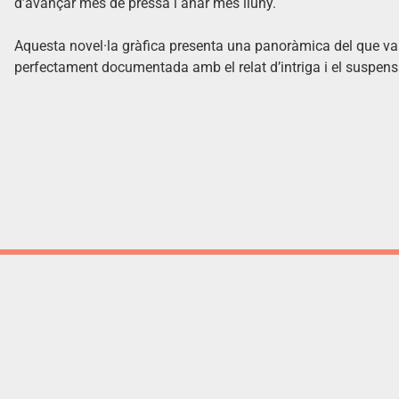
d’avançar més de pressa i anar més lluny.
Aquesta novel·la gràfica presenta una panoràmica del que van
perfectament documentada amb el relat d’intriga i el suspens