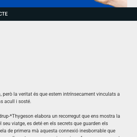
CTE
però la veritat és que estem intrínsecament vinculats a
s acull i sosté.
rdrup-*Thygeson elabora un recorregut que ens mostra la
el seu viatge, es deté en els secrets que guarden els
 revela de primera mà aquesta connexió inesborrable que