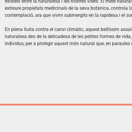
existeix entre la naturalesa i les nostres vides. El medi natu
extreure propietats medicinals de la seva botànica, controla la p
contemplació, ara que vivim submergits en la rapidesa i el soro
En plena lluita contra el canvi climàtic, aquest bellíssim assai
naturalesa des de la delicadesa de les petites formes de vida,
individus, per a protegir aquest món natural que, en paraules d