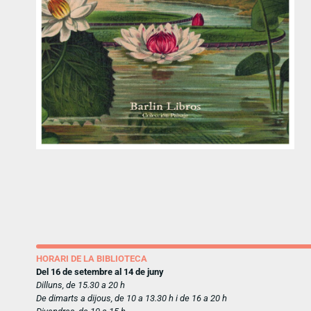
HORARI DE LA BIBLIOTECA
Del 16 de setembre al 14 de juny
Dilluns, de 15.30 a 20 h
De dimarts a dijous, de 10 a 13.30 h i de 16 a 20 h