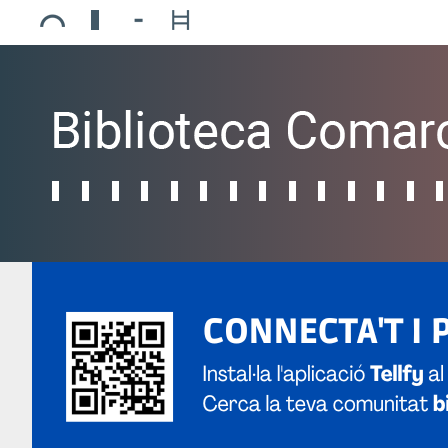
Ajuntament de Mollerussa
Biblioteca Comarcal Jaume Vila
Piscines de Mollerussa
Teatre de L’Amistat