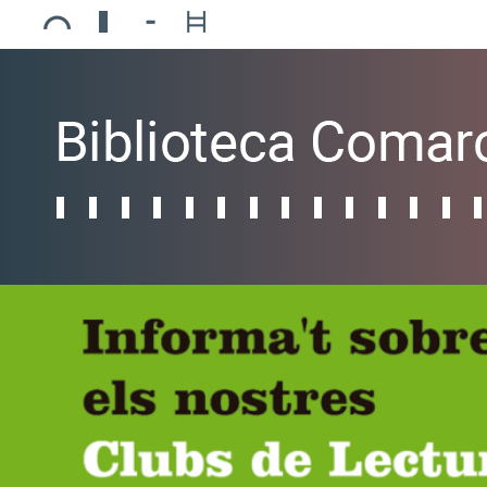
Ajuntament de Mollerussa
Biblioteca Comarcal Jaume Vila
Piscines de Mollerussa
Teatre de L’Amistat