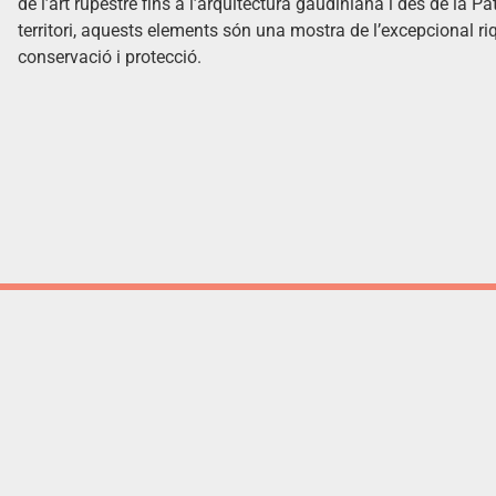
de l’art rupestre fins a l’arquitectura gaudiniana i des de la Pa
territori, aquests elements són una mostra de l’excepcional r
conservació i protecció.