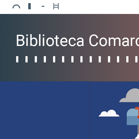
Ajuntament de Mollerussa
Biblioteca Comarcal Jaume Vila
Piscines de Mollerussa
Teatre de L’Amistat