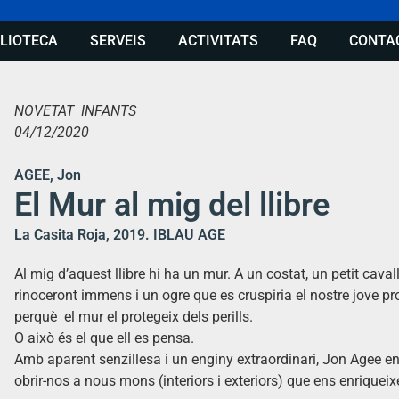
BLIOTECA
SERVEIS
ACTIVITATS
FAQ
CONTA
NOVETAT INFANTS
04/12/2020
AGEE, Jon
El Mur al mig del llibre
La Casita Roja, 2019. IBLAU AGE
Al mig d’aquest llibre hi ha un mur. A un costat, un petit caval
rinoceront immens i un ogre que es cruspiria el nostre jove prot
perquè el mur el protegeix dels perills.
O això és el que ell es pensa.
Amb aparent senzillesa i un enginy extraordinari, Jon Agee en
obrir-nos a nous mons (interiors i exteriors) que ens enriqueixe