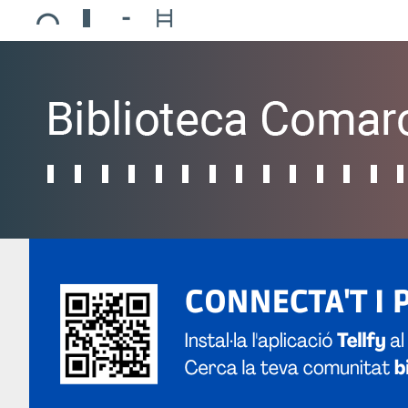
Ajuntament de Mollerussa
Biblioteca Comarcal Jaume Vila
Piscines de Mollerussa
Teatre de L’Amistat